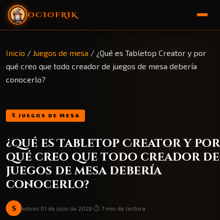
OCIOFRIK
🏠 Inicio
Inicio
/
Juegos de mesa
/
¿Qué es Tabletop Creator y por
qué creo que todo creador de juegos de mesa debería
🎁 Sorteo
conocerlo?
🔖 JUEGOS DE MESA
¿Qué es Tabletop Creator y por
qué creo que todo creador de
juegos de mesa debería
conocerlo?
S
admin
·
01 de julio de 2026
·
⏱️ 7 min de lectura