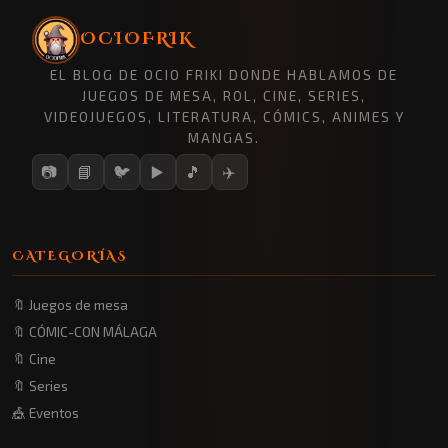
OCIOFRIK
EL BLOG DE OCIO FRIKI DONDE HABLAMOS DE
JUEGOS DE MESA, ROL, CINE, SERIES,
VIDEOJUEGOS, LITERATURA, CÓMICS, ANIMES Y
MANGAS.
📷
📘
🐦
▶️
🎵
✈️
CATEGORÍAS
🔖 Juegos de mesa
🔖 CÓMIC-CON MÁLAGA
🔖 Cine
🔖 Series
🎪 Eventos