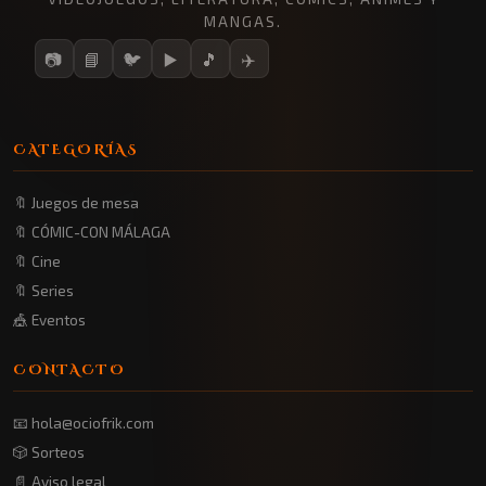
MANGAS.
📷
📘
🐦
▶️
🎵
✈️
CATEGORÍAS
🔖 Juegos de mesa
🔖 CÓMIC-CON MÁLAGA
🔖 Cine
🔖 Series
🎪 Eventos
CONTACTO
📧 hola@ociofrik.com
🎲 Sorteos
📄 Aviso legal