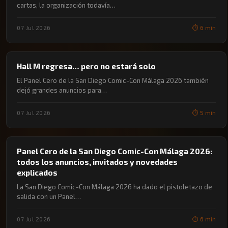
cartas, la organización todavía…
07 Jul 2026
⏱️ 6 min
🔖 CÓMIC-CON MÁLAGA
Hall M regresa… pero no estará solo
El Panel Cero de la San Diego Comic-Con Málaga 2026 también
dejó grandes anuncios para…
07 Jul 2026
⏱️ 5 min
🔖 CÓMIC-CON MÁLAGA
Panel Cero de la San Diego Comic-Con Málaga 2026:
todos los anuncios, invitados y novedades
explicados
La San Diego Comic-Con Málaga 2026 ha dado el pistoletazo de
salida con un Panel…
07 Jul 2026
⏱️ 6 min