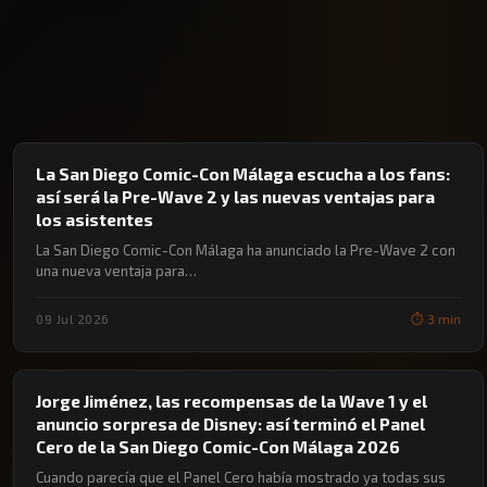
🔖 CÓMIC-CON MÁLAGA
La San Diego Comic-Con Málaga escucha a los fans:
así será la Pre-Wave 2 y las nuevas ventajas para
los asistentes
La San Diego Comic-Con Málaga ha anunciado la Pre-Wave 2 con
una nueva ventaja para…
09 Jul 2026
⏱️ 3 min
🔖 CÓMIC-CON MÁLAGA
Jorge Jiménez, las recompensas de la Wave 1 y el
anuncio sorpresa de Disney: así terminó el Panel
Cero de la San Diego Comic-Con Málaga 2026
Cuando parecía que el Panel Cero había mostrado ya todas sus