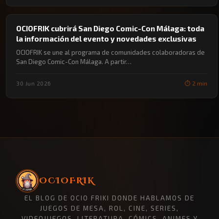
🔖 CÓMIC-CON MÁLAGA
OCIOFRIK cubrirá San Diego Comic-Con Málaga: toda
la información del evento y novedades exclusivas
OCIOFRIK se une al programa de comunidades colaboradoras de
San Diego Comic-Con Málaga. A partir…
30 Jun 2026
⏱️ 2 min
OCIOFRIK
EL BLOG DE OCIO FRIKI DONDE HABLAMOS DE
JUEGOS DE MESA, ROL, CINE, SERIES,
VIDEOJUEGOS, LITERATURA, CÓMICS, ANIMES Y