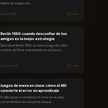
hablar de juegos de…
01 Jul 2026
⏱️ 4 min
🔖 JUEGOS DE MESA
Berlín 1960: cuando desconfiar de tus
amigos es la mejor estrategia
Descubre Berlín 1960, el nuevo juego de roles
ocultos de Devir ambientado en la Guerra…
25 Jun 2026
⏱️ 3 min
🔖 JUEGOS DE MESA
Juegos de mesa en clase: cómo el ABJ
convierte el error en aprendizaje
El ABJ ayuda a normalizar el error en el aula,
convirtiéndolo en una parte natural…