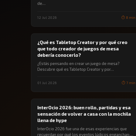
de…
12 Jul 2026
⏱️ 8 min
🔖 JUEGOS DE MESA
¿Qué es Tabletop Creator y por qué creo
que todo creador de juegos de mesa
debería conocerlo?
¿Estás pensando en crear un juego de mesa?
Descubre qué es Tabletop Creator y por…
01 Jul 2026
⏱️ 7 min
🔖 JUEGOS DE MESA
InterOcio 2026: buen rollo, partidas y esa
sensación de volver a casa con la mochila
llena de hype
InterOcio 2026 fue una de esas experiencias que
recuerdan por qué los eventos lúdicos enganchan:…