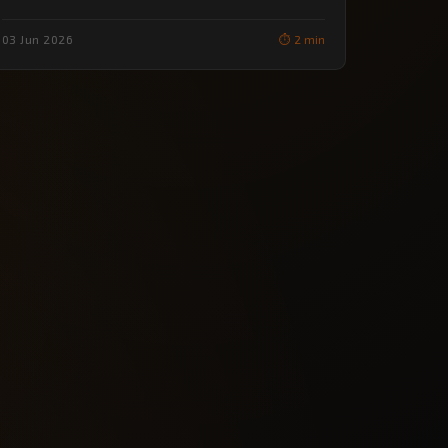
03 Jun 2026
⏱️ 2 min