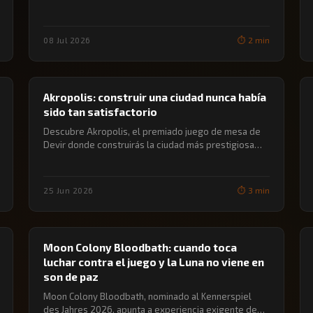
08 Jul 2026
⏱️ 2 min
🔖 JUEGOS DE MESA
Akropolis: construir una ciudad nunca había
sido tan satisfactorio
Descubre Akropolis, el premiado juego de mesa de
Devir donde construirás la ciudad más prestigiosa…
25 Jun 2026
⏱️ 3 min
🔖 JUEGOS DE MESA
Moon Colony Bloodbath: cuando toca
luchar contra el juego y la Luna no viene en
son de paz
Moon Colony Bloodbath, nominado al Kennerspiel
des Jahres 2026, apunta a experiencia exigente de