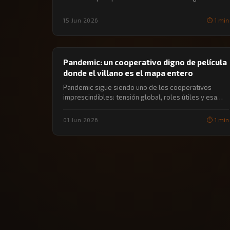
15 Jun 2026
⏱️ 1 min
🔖 JUEGOS DE MESA
Pandemic: un cooperativo digno de película
donde el villano es el mapa entero
Pandemic sigue siendo uno de los cooperativos
imprescindibles: tensión global, roles útiles y esa
sensación…
01 Jun 2026
⏱️ 1 min