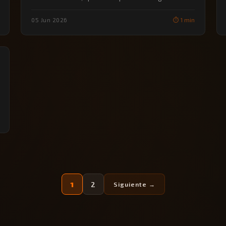
supervivencia…
05 Jun 2026
⏱️ 1 min
1
2
Siguiente →