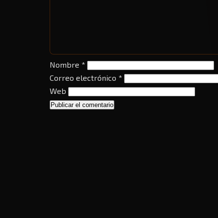
Nombre
*
Correo electrónico
*
Web
OCIOFRIK
EL BLOG DE OCIO FRIKI DONDE HABLAMOS
ROL, CINE, SERIES, VIDEOJUEGOS, LIT