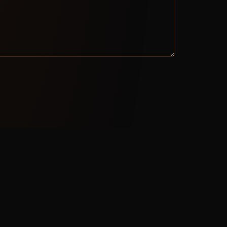
CONTACTO
📧 hola@ociofrik.com
🎲 Sorteos