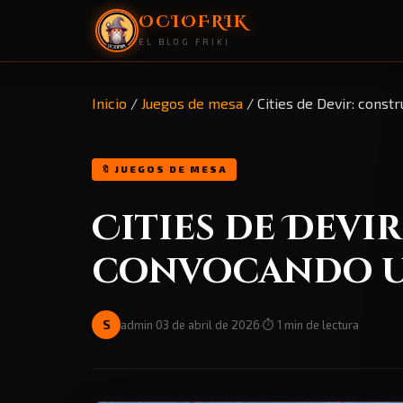
OCIOFRIK
EL BLOG FRIKI
Inicio
/
Juegos de mesa
/
Cities de Devir: const
🔖 JUEGOS DE MESA
Cities de Devi
convocando u
S
admin
·
03 de abril de 2026
·
⏱️ 1 min de lectura