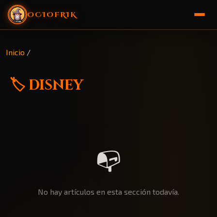
OCIOFRIK
🏠 Inicio
Inicio
/
🎁 Sorteo
🏷️ disney
📭
No hay artículos en esta sección todavía.