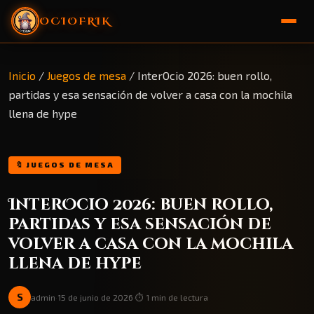
OCIOFRIK
🏠 Inicio
Inicio
/
Juegos de mesa
/
InterOcio 2026: buen rollo,
partidas y esa sensación de volver a casa con la mochila
🎁 Sorteo
llena de hype
🔖 JUEGOS DE MESA
InterOcio 2026: buen rollo,
partidas y esa sensación de
volver a casa con la mochila
llena de hype
S
admin
·
15 de junio de 2026
·
⏱️ 1 min de lectura