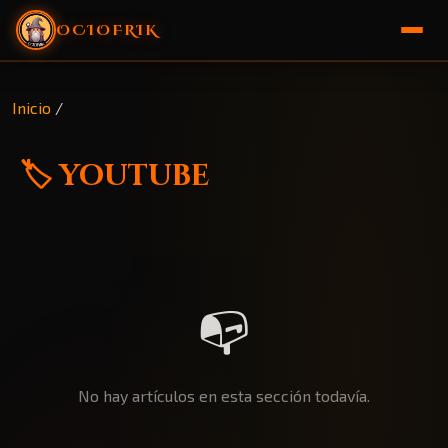
OCIOFRIK
🏠 Inicio
Inicio
/
🎁 Sorteo
🏷️ youtube
📭
No hay artículos en esta sección todavía.