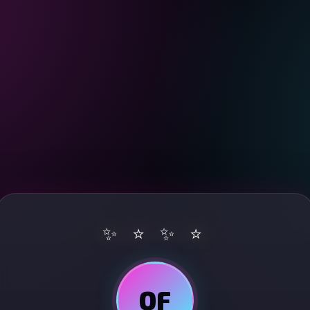
✨ ⭐ ✨ ⭐
OF