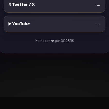
→
𝕏 Twitter / X
→
▶️ YouTube
Hecho con ❤️ por OCIOFRIK