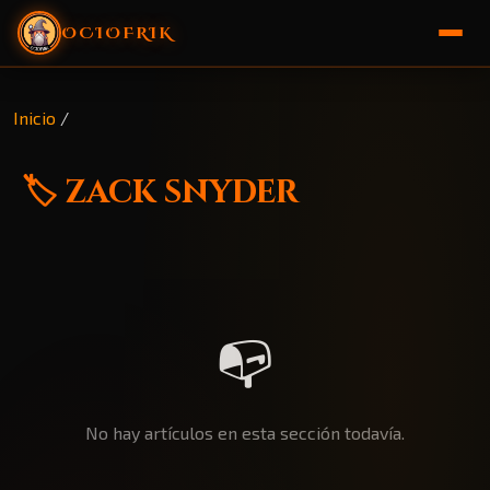
OCIOFRIK
🏠 Inicio
Inicio
/
🎁 Sorteo
🏷️ zack snyder
📭
No hay artículos en esta sección todavía.