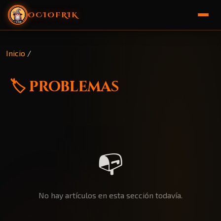
OCIOFRIK
🏠 Inicio
Inicio
/
🎁 Sorteo
🏷️ problemas
📭
No hay artículos en esta sección todavía.