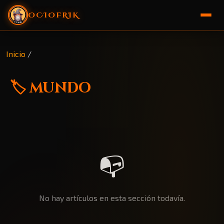
OCIOFRIK
🏠 Inicio
Inicio
/
🎁 Sorteo
🏷️ mundo
📭
No hay artículos en esta sección todavía.