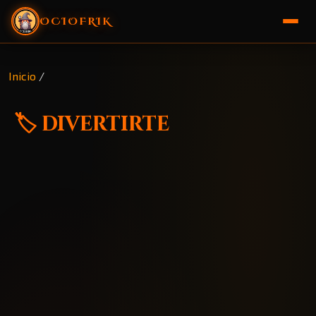
OCIOFRIK
🏠 Inicio
Inicio
/
🎁 Sorteo
🏷️ divertirte