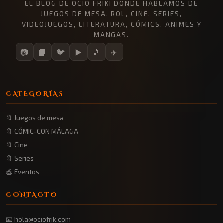
EL BLOG DE OCIO FRIKI DONDE HABLAMOS DE
JUEGOS DE MESA, ROL, CINE, SERIES,
VIDEOJUEGOS, LITERATURA, CÓMICS, ANIMES Y
MANGAS.
📷
📘
🐦
▶️
🎵
✈️
CATEGORÍAS
🔖 Juegos de mesa
🔖 CÓMIC-CON MÁLAGA
🔖 Cine
🔖 Series
🎪 Eventos
CONTACTO
📧 hola@ociofrik.com