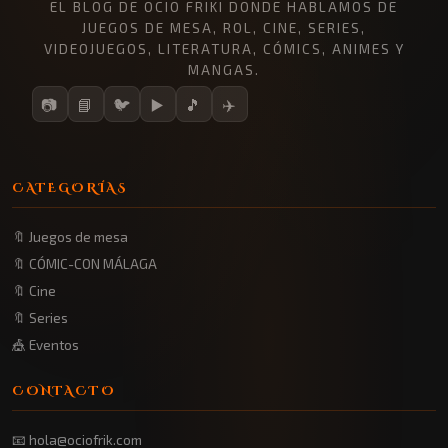
EL BLOG DE OCIO FRIKI DONDE HABLAMOS DE
JUEGOS DE MESA, ROL, CINE, SERIES,
VIDEOJUEGOS, LITERATURA, CÓMICS, ANIMES Y
MANGAS.
📷
📘
🐦
▶️
🎵
✈️
CATEGORÍAS
🔖 Juegos de mesa
🔖 CÓMIC-CON MÁLAGA
🔖 Cine
🔖 Series
🎪 Eventos
CONTACTO
📧 hola@ociofrik.com