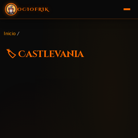
OCIOFRIK
🏠 Inicio
Inicio
/
🎁 Sorteo
🏷️ Castlevania