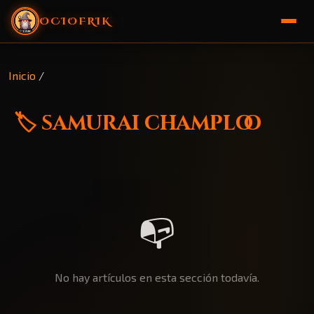
OCIOFRIK
🏠 Inicio
Inicio
/
🎁 Sorteo
🏷️ samurai champloo
📭
No hay artículos en esta sección todavía.