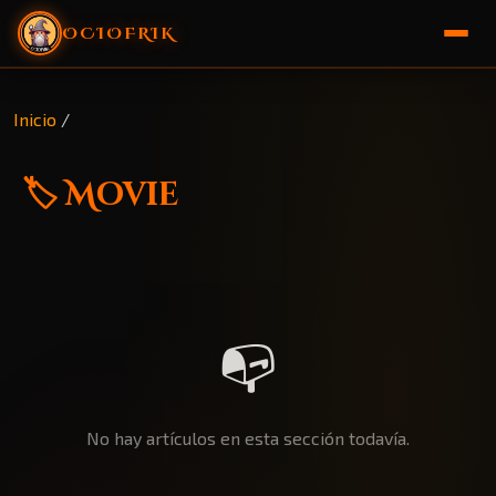
OCIOFRIK
🏠 Inicio
Inicio
/
🎁 Sorteo
🏷️ Movie
📭
No hay artículos en esta sección todavía.