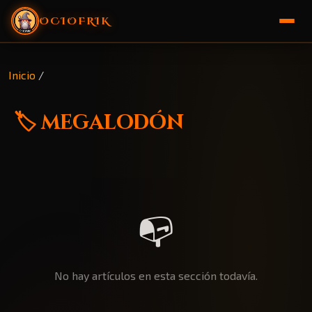
OCIOFRIK
🏠 Inicio
Inicio
/
🎁 Sorteo
🏷️ megalodón
📭
No hay artículos en esta sección todavía.