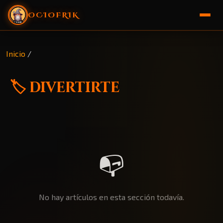
OCIOFRIK
🏠 Inicio
Inicio
/
🎁 Sorteo
🏷️ divertirte
📭
No hay artículos en esta sección todavía.