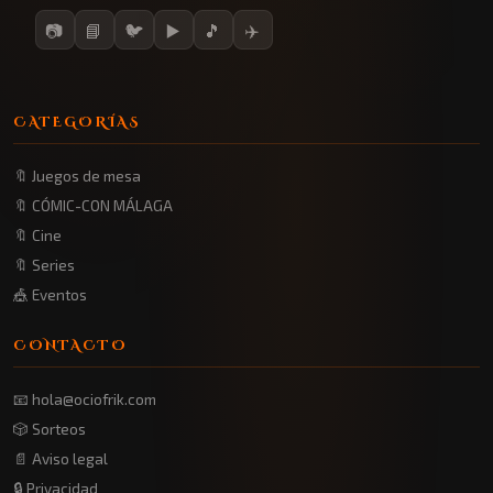
📷
📘
🐦
▶️
🎵
✈️
CATEGORÍAS
🔖 Juegos de mesa
🔖 CÓMIC-CON MÁLAGA
🔖 Cine
🔖 Series
🎪 Eventos
CONTACTO
📧 hola@ociofrik.com
🎲 Sorteos
📄 Aviso legal
🔒 Privacidad