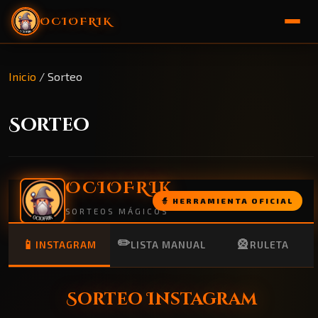
OCIOFRIK
🏠 Inicio
Inicio
/
Sorteo
🎁 Sorteo
Sorteo
OCIOFRIK
🧙 HERRAMIENTA OFICIAL
SORTEOS MÁGICOS
✏️
📱
🎡
INSTAGRAM
LISTA MANUAL
RULETA
Sorteo Instagram